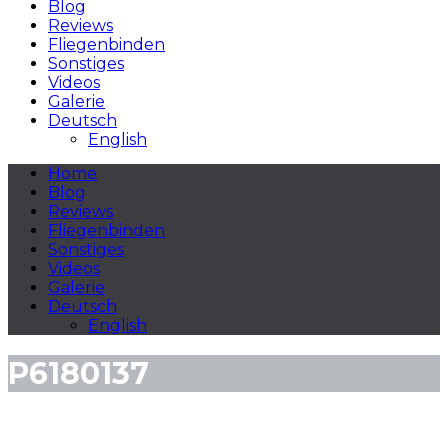
Blog
Reviews
Fliegenbinden
Sonstiges
Videos
Galerie
Deutsch
English
Home
Blog
Reviews
Fliegenbinden
Sonstiges
Videos
Galerie
Deutsch
English
P6180137