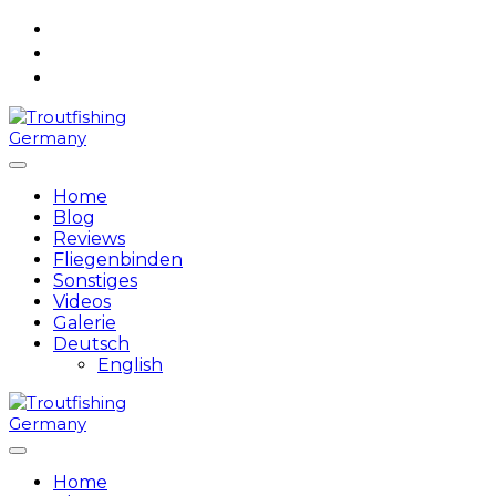
Skip
to
content
Home
Blog
Reviews
Fliegenbinden
Sonstiges
Videos
Galerie
Deutsch
English
Home