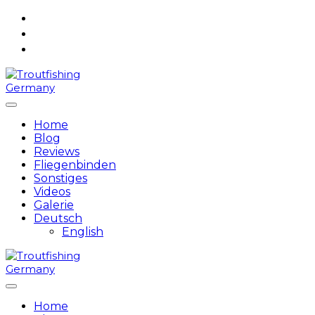
Skip
to
content
Home
Blog
Reviews
Fliegenbinden
Sonstiges
Videos
Galerie
Deutsch
English
Home