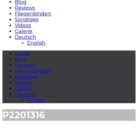
Blog
Reviews
Fliegenbinden
Sonstiges
Videos
Galerie
Deutsch
English
Home
Blog
Reviews
Fliegenbinden
Sonstiges
Videos
Galerie
Deutsch
English
P2201316