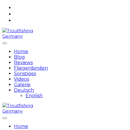
Skip
to
content
Home
Blog
Reviews
Fliegenbinden
Sonstiges
Videos
Galerie
Deutsch
English
Home