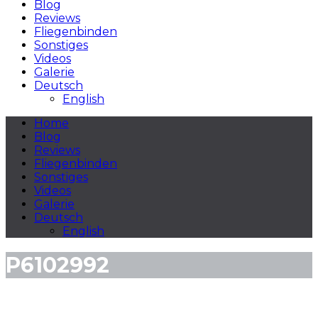
Blog
Reviews
Fliegenbinden
Sonstiges
Videos
Galerie
Deutsch
English
Home
Blog
Reviews
Fliegenbinden
Sonstiges
Videos
Galerie
Deutsch
English
P6102992