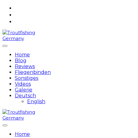
Skip
to
content
Home
Blog
Reviews
Fliegenbinden
Sonstiges
Videos
Galerie
Deutsch
English
Home