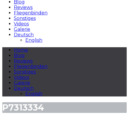
Blog
Reviews
Fliegenbinden
Sonstiges
Videos
Galerie
Deutsch
English
Home
Blog
Reviews
Fliegenbinden
Sonstiges
Videos
Galerie
Deutsch
English
P7313334