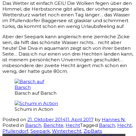
Das Wetter ist einfach GEIL! Die Wolken fegen über den
Himmel, die Herbstsonne gibt alles, der vorhergesagte
Wettersturz wartet noch einen Tag länger… das Wasser
im Pfullendorfer Baggersee ist glasklar und schimmert
türkis, da kommt schon ein wenig Urlaubsfeeling auf.
Aber der Seepark kann anglerisch eine ziemliche Zicke
sein, da hilft das schönste Wasser nichts… nicht aber
heute! Die Diva in aquamarin zeigt sich von ihrer besten
Seite… Dass ich nur einen von drei Hechten landen kann,
ist meinem persönlichen Unvermögen geschuldet…
insbesondere der zweite Hecht ärgert mich schon ein
wenig, der hatte gute 80cm.
Barsch auf Barsch
Schumi in Action
Posted on
21. Oktober 2014
11. April 2017
by
Hannes N.
Posted in
Barsch
,
Berichte
,
Hecht
Tagged
Barsch
,
Hecht
,
Pfullendorf
,
Seepark
,
Winterhecht
,
ZipBaits