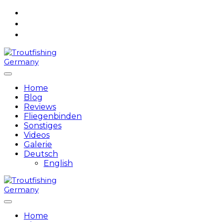
Skip
to
content
Home
Blog
Reviews
Fliegenbinden
Sonstiges
Videos
Galerie
Deutsch
English
Home