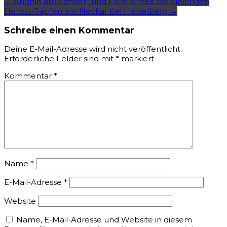
Post
←
Angeln am Zander- und Forellensee bei Zielfingen
Herbst-Rapfen am Neckar bei Heidelberg
→
navigation
Schreibe einen Kommentar
Deine E-Mail-Adresse wird nicht veröffentlicht.
Erforderliche Felder sind mit
*
markiert
Kommentar
*
Name
*
E-Mail-Adresse
*
Website
Name, E-Mail-Adresse und Website in diesem