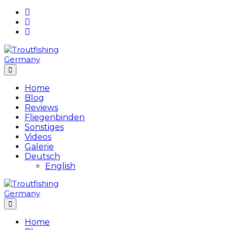
Skip
to
content
Home
Blog
Reviews
Fliegenbinden
Sonstiges
Videos
Galerie
Deutsch
English
Home