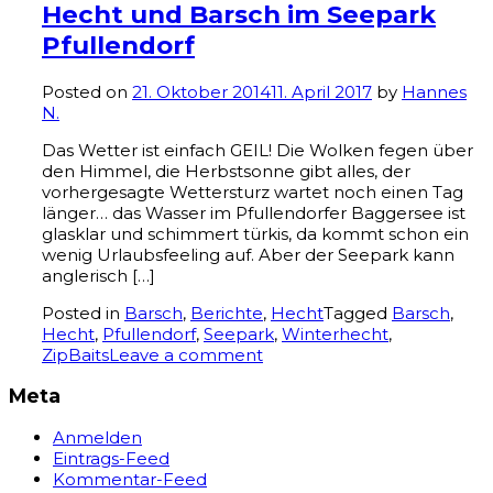
Hecht und Barsch im Seepark
Pfullendorf
Posted on
21. Oktober 2014
11. April 2017
by
Hannes
N.
Das Wetter ist einfach GEIL! Die Wolken fegen über
den Himmel, die Herbstsonne gibt alles, der
vorhergesagte Wettersturz wartet noch einen Tag
länger… das Wasser im Pfullendorfer Baggersee ist
glasklar und schimmert türkis, da kommt schon ein
wenig Urlaubsfeeling auf. Aber der Seepark kann
anglerisch […]
Posted in
Barsch
,
Berichte
,
Hecht
Tagged
Barsch
,
Hecht
,
Pfullendorf
,
Seepark
,
Winterhecht
,
ZipBaits
Leave a comment
Meta
Anmelden
Eintrags-Feed
Kommentar-Feed