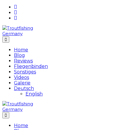
Skip
to
content
Home
Blog
Reviews
Fliegenbinden
Sonstiges
Videos
Galerie
Deutsch
English
Home