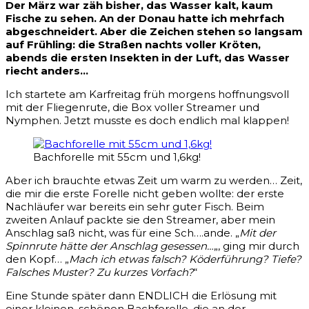
Der März war zäh bisher, das Wasser kalt, kaum
Fische zu sehen. An der Donau hatte ich mehrfach
abgeschneidert. Aber die Zeichen stehen so langsam
auf Frühling: die Straßen nachts voller Kröten,
abends die ersten Insekten in der Luft, das Wasser
riecht anders…
Ich startete am Karfreitag früh morgens hoffnungsvoll
mit der Fliegenrute, die Box voller Streamer und
Nymphen. Jetzt musste es doch endlich mal klappen!
Bachforelle mit 55cm und 1,6kg!
Aber ich brauchte etwas Zeit um warm zu werden… Zeit,
die mir die erste Forelle nicht geben wollte: der erste
Nachläufer war bereits ein sehr guter Fisch. Beim
zweiten Anlauf packte sie den Streamer, aber mein
Anschlag saß nicht, was für eine Sch….ande. „
Mit der
Spinnrute hätte der Anschlag gesessen…
„, ging mir durch
den Kopf… „
Mach ich etwas falsch? Köderführung? Tiefe?
Falsches Muster? Zu kurzes Vorfach?
“
Eine Stunde später dann ENDLICH die Erlösung mit
einer kleinen, schönen Bachforelle, die an der