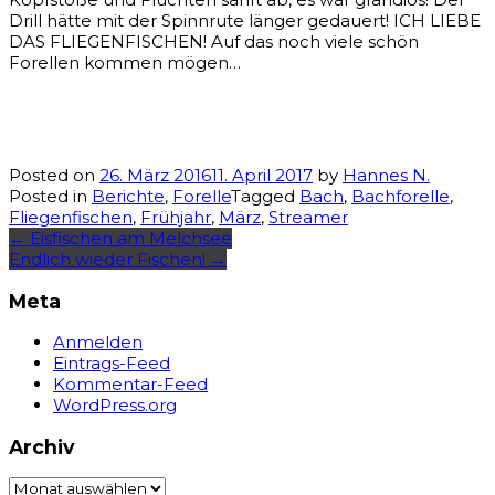
Drill hätte mit der Spinnrute länger gedauert! ICH LIEBE
DAS FLIEGENFISCHEN! Auf das noch viele schön
Forellen kommen mögen…
Posted on
26. März 2016
11. April 2017
by
Hannes N.
Posted in
Berichte
,
Forelle
Tagged
Bach
,
Bachforelle
,
Fliegenfischen
,
Frühjahr
,
März
,
Streamer
Post
←
Eisfischen am Melchsee
Endlich wieder Fischen!
→
navigation
Meta
Anmelden
Eintrags-Feed
Kommentar-Feed
WordPress.org
Archiv
Archiv