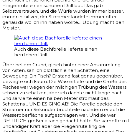
Fliegenrute einen schönen Drill bot. Das gab
Selbstvertrauen, und die Würfe wurden immer besser,
immer intuitiver, der Streamer landete immer öfter
genau da wo ich ihn haben wollte… Übung macht den
Meister…
Auch diese Bachforelle lieferte einen
herrlichen Drill.
Über hellem Grund, gleich hinter einer Ansammlung
von Ästen, sah ich plötzlich einen Schatten, eine
Bewegung: Ein Fisch? Er stand fast genau gegenüber,
bewegte sich kaum. Die Wassertiefe und die Größe des
Fisches war wegen der milchigen Trübung des Wassers
schwer zu schätzen, aber ich dachte nicht lange nach
und servierte einen halben Meter stromauf des
Schattens… UND ES GING AB! Die Forelle packte den
Streamer nur Sekundenbruchteile nachdem er auf die
Wasseroberfläche aufgeschlagen war. Und sie war
DEUTLICH größer als ich gedacht hatte. Sie kämpfte mit
unbändiger Kraft aber die Fliegenrute fing die
Kopfstöße und Fluchten sanft ab, es war grandios! Der