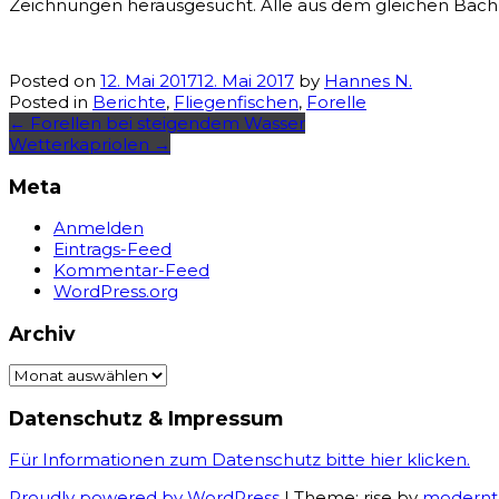
Zeichnungen herausgesucht. Alle aus dem gleichen Bach, 
Posted on
12. Mai 2017
12. Mai 2017
by
Hannes N.
Posted in
Berichte
,
Fliegenfischen
,
Forelle
Post
←
Forellen bei steigendem Wasser
Wetterkapriolen
→
navigation
Meta
Anmelden
Eintrags-Feed
Kommentar-Feed
WordPress.org
Archiv
Archiv
Datenschutz & Impressum
Für Informationen zum Datenschutz bitte hier klicken.
Proudly powered by WordPress
|
Theme: rise by
modernt