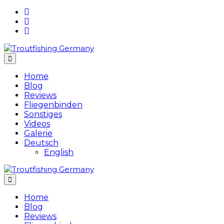
Skip
to
content
Home
Blog
Reviews
Fliegenbinden
Sonstiges
Videos
Galerie
Deutsch
English
Home
Blog
Reviews