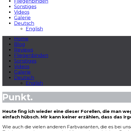
Fliegenbinden
Sonstiges
Videos
Galerie
Deutsch
English
Home
Blog
Reviews
Fliegenbinden
Sonstiges
Videos
Galerie
Deutsch
English
Punkt.
Heute fing ich wieder eine dieser Forellen, die man we
einfach hübsch. Mir kann keiner erzählen, dass das ir
Wie auch die vielen anderen Farbvarianten, die es bei uns