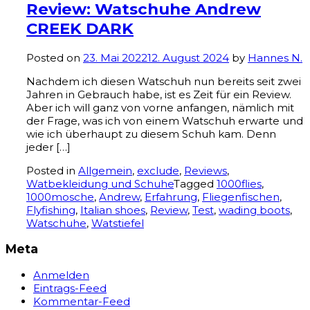
Review: Watschuhe Andrew
CREEK DARK
Posted on
23. Mai 2022
12. August 2024
by
Hannes N.
Nachdem ich diesen Watschuh nun bereits seit zwei
Jahren in Gebrauch habe, ist es Zeit für ein Review.
Aber ich will ganz von vorne anfangen, nämlich mit
der Frage, was ich von einem Watschuh erwarte und
wie ich überhaupt zu diesem Schuh kam. Denn
jeder […]
Posted in
Allgemein
,
exclude
,
Reviews
,
Watbekleidung und Schuhe
Tagged
1000flies
,
1000mosche
,
Andrew
,
Erfahrung
,
Fliegenfischen
,
Flyfishing
,
Italian shoes
,
Review
,
Test
,
wading boots
,
Watschuhe
,
Watstiefel
Meta
Anmelden
Eintrags-Feed
Kommentar-Feed