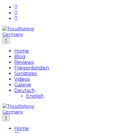
Skip
to
content
Home
Blog
Reviews
Fliegenbinden
Sonstiges
Videos
Galerie
Deutsch
English
Home