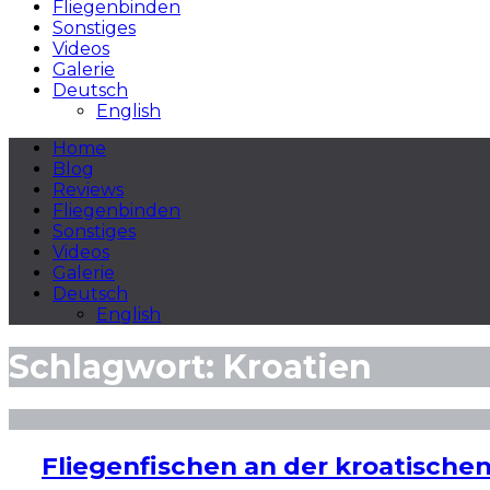
Fliegenbinden
Sonstiges
Videos
Galerie
Deutsch
English
Home
Blog
Reviews
Fliegenbinden
Sonstiges
Videos
Galerie
Deutsch
English
Schlagwort:
Kroatien
Fliegenfischen an der kroatische