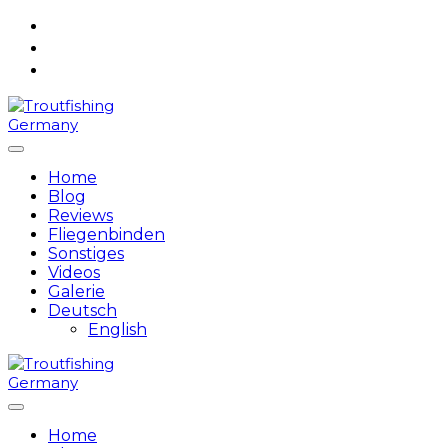
Skip
to
content
Home
Blog
Reviews
Fliegenbinden
Sonstiges
Videos
Galerie
Deutsch
English
Home