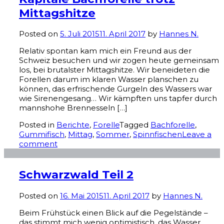
Mittagshitze
Posted on
5. Juli 2015
11. April 2017
by
Hannes N.
Relativ spontan kam mich ein Freund aus der
Schweiz besuchen und wir zogen heute gemeinsam
los, bei brutalster Mittagshitze. Wir beneideten die
Forellen darum im klaren Wasser planschen zu
können, das erfrischende Gurgeln des Wassers war
wie Sirenengesang… Wir kämpften uns tapfer durch
mannshohe Brennesseln […]
Posted in
Berichte
,
Forelle
Tagged
Bachforelle
,
Gummifisch
,
Mittag
,
Sommer
,
Spinnfischen
Leave a
comment
Schwarzwald Teil 2
Posted on
16. Mai 2015
11. April 2017
by
Hannes N.
Beim Frühstück einen Blick auf die Pegelstände –
das stimmt mich wenig optimistisch, das Wasser