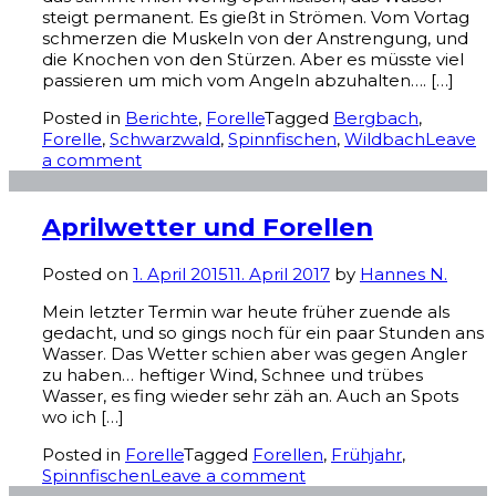
steigt permanent. Es gießt in Strömen. Vom Vortag
schmerzen die Muskeln von der Anstrengung, und
die Knochen von den Stürzen. Aber es müsste viel
passieren um mich vom Angeln abzuhalten…. […]
Posted in
Berichte
,
Forelle
Tagged
Bergbach
,
Forelle
,
Schwarzwald
,
Spinnfischen
,
Wildbach
Leave
a comment
Aprilwetter und Forellen
Posted on
1. April 2015
11. April 2017
by
Hannes N.
Mein letzter Termin war heute früher zuende als
gedacht, und so gings noch für ein paar Stunden ans
Wasser. Das Wetter schien aber was gegen Angler
zu haben… heftiger Wind, Schnee und trübes
Wasser, es fing wieder sehr zäh an. Auch an Spots
wo ich […]
Posted in
Forelle
Tagged
Forellen
,
Frühjahr
,
Spinnfischen
Leave a comment