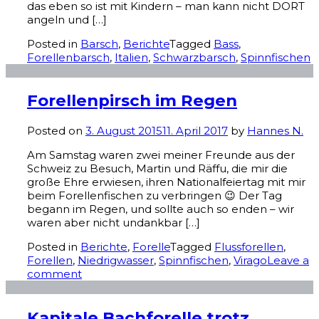
das eben so ist mit Kindern – man kann nicht DORT
angeln und […]
Posted in
Barsch
,
Berichte
Tagged
Bass
,
Forellenbarsch
,
Italien
,
Schwarzbarsch
,
Spinnfischen
Forellenpirsch im Regen
Posted on
3. August 2015
11. April 2017
by
Hannes N.
Am Samstag waren zwei meiner Freunde aus der
Schweiz zu Besuch, Martin und Räffu, die mir die
große Ehre erwiesen, ihren Nationalfeiertag mit mir
beim Forellenfischen zu verbringen 😉 Der Tag
begann im Regen, und sollte auch so enden – wir
waren aber nicht undankbar […]
Posted in
Berichte
,
Forelle
Tagged
Flussforellen
,
Forellen
,
Niedrigwasser
,
Spinnfischen
,
Virago
Leave a
comment
Kapitale Bachforelle trotz