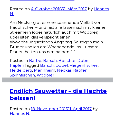
Posted on
4. Oktober 2016
31. März 2017
by
Hannes
N.
Am Neckar gibt es eine spannende Vielfalt von
Raubfischen – und fast alle lassen sich mit kleinen
Streamern (oder natürlich auch mit Wobbler)
überlisten, das verspricht einen
abwechslungsreichen Angeltag. So zogen mein
Bruder und ich am Wochenende los – unsere
Frauen hatten uns nen halben […]
Posted in
Barbe
,
Barsch
,
Berichte
,
Döbel
,
Rapfen
Tagged
Barsch
,
Döbel
,
Fliegenfischen
,
Heidelberg
,
Mannheim
,
Neckar
,
Rapfen
,
Spinnfischen
,
Wobbler
Endlich Sauwetter – die Hechte
beissen!
Posted on
18. November 2015
11. April 2017
by
Hannes N.