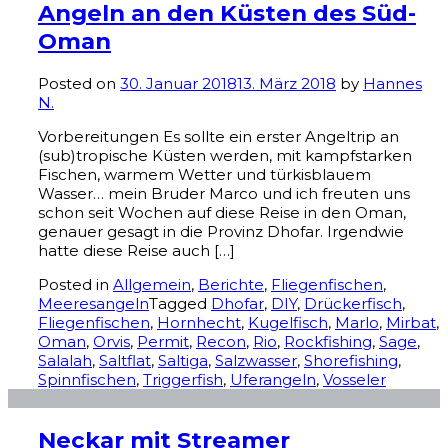
Angeln an den Küsten des Süd-
Oman
Posted on
30. Januar 2018
13. März 2018
by
Hannes
N.
Vorbereitungen Es sollte ein erster Angeltrip an
(sub)tropische Küsten werden, mit kampfstarken
Fischen, warmem Wetter und türkisblauem
Wasser… mein Bruder Marco und ich freuten uns
schon seit Wochen auf diese Reise in den Oman,
genauer gesagt in die Provinz Dhofar. Irgendwie
hatte diese Reise auch […]
Posted in
Allgemein
,
Berichte
,
Fliegenfischen
,
Meeresangeln
Tagged
Dhofar
,
DIY
,
Drückerfisch
,
Fliegenfischen
,
Hornhecht
,
Kugelfisch
,
Marlo
,
Mirbat
,
Oman
,
Orvis
,
Permit
,
Recon
,
Rio
,
Rockfishing
,
Sage
,
Salalah
,
Saltflat
,
Saltiga
,
Salzwasser
,
Shorefishing
,
Spinnfischen
,
Triggerfish
,
Uferangeln
,
Vosseler
Neckar mit Streamer