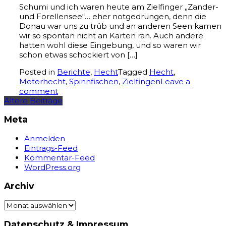
Schumi und ich waren heute am Zielfinger „Zander-
und Forellensee“… eher notgedrungen, denn die
Donau war uns zu trüb und an anderen Seen kamen
wir so spontan nicht an Karten ran. Auch andere
hatten wohl diese Eingebung, und so waren wir
schon etwas schockiert von […]
Posted in
Berichte
,
Hecht
Tagged
Hecht
,
Meterhecht
,
Spinnfischen
,
Zielfingen
Leave a
comment
Beitragsnavigation
Ältere Beiträge
Meta
Anmelden
Eintrags-Feed
Kommentar-Feed
WordPress.org
Archiv
Archiv
Datenschutz & Impressum