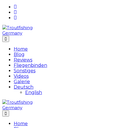
Skip
to
content
Home
Blog
Reviews
Fliegenbinden
Sonstiges
Videos
Galerie
Deutsch
English
Home