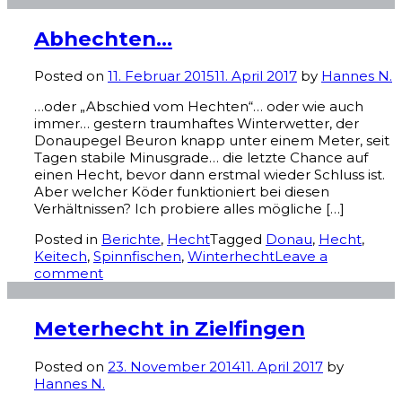
Abhechten…
Posted on
11. Februar 2015
11. April 2017
by
Hannes N.
…oder „Abschied vom Hechten“… oder wie auch
immer… gestern traumhaftes Winterwetter, der
Donaupegel Beuron knapp unter einem Meter, seit
Tagen stabile Minusgrade… die letzte Chance auf
einen Hecht, bevor dann erstmal wieder Schluss ist.
Aber welcher Köder funktioniert bei diesen
Verhältnissen? Ich probiere alles mögliche […]
Posted in
Berichte
,
Hecht
Tagged
Donau
,
Hecht
,
Keitech
,
Spinnfischen
,
Winterhecht
Leave a
comment
Meterhecht in Zielfingen
Posted on
23. November 2014
11. April 2017
by
Hannes N.