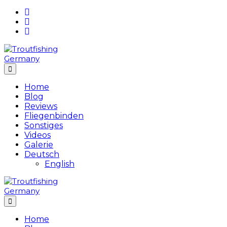
Skip
to
content
Home
Blog
Reviews
Fliegenbinden
Sonstiges
Videos
Galerie
Deutsch
English
Home