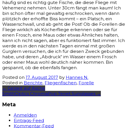
häufig sind es richtig gute Fische, die diese Fliege mit
Vehemenz nehmen. Unter 30cm fängt man kaum! Ich
bin schon öfter mal gewaltig erschrocken, wenn dann
plötzlich der erhoffte Biss kommt – ein Platsch, ein
Wasserschwall, und ab geht die Post! Ob die Forellen die
Fliege wirklich als Köcherfliege erkennen oder sie für
einen Frosch, eine Maus oder etwas Ähnliches halten,
kann ich nicht sagen, aber es funktioniert fast immer. Ich
werde es in den nächsten Tagen einmal mit großen
Gurglern versuchen, die ich für diesen Zweck gebunden
habe, und deren „Abdruck“ im Wasser einem Frosch
oder einer Maus wohl deutlich näher kommen. Bin
gespannt, ob die ebenfalls fangen.
Posted on
17. August 2017
by
Hannes N.
Posted in
Berichte
,
Fliegenfischen
,
Forelle
Post
←
Gezielt auf Äsche
SmithOptics ChromaPop Tenet Sunglasses
→
navigation
Meta
Anmelden
Eintrags-Feed
Kommentar-Feed