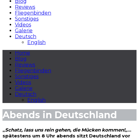
Blog
Reviews
Fliegenbinden
Sonstiges
Videos
Galerie
Deutsch
English
Home
Blog
Reviews
Fliegenbinden
Sonstiges
Videos
Galerie
Deutsch
English
Abends in Deutschland
„
Schatz, lass uns rein gehen, die Mücken kommen!
„…
spätestens um 8 Uhr abends sitzt Deutschland vor