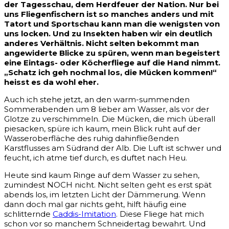
der Tagesschau, dem Herdfeuer der Nation. Nur bei
uns Fliegenfischern ist so manches anders und mit
Tatort und Sportschau kann man die wenigsten von
uns locken. Und zu Insekten haben wir ein deutlich
anderes Verhältnis. Nicht selten bekommt man
angewiderte Blicke zu spüren, wenn man begeistert
eine Eintags- oder Köcherfliege auf die Hand nimmt.
„Schatz ich geh nochmal los, die Mücken kommen!“
heisst es da wohl eher.
Auch ich stehe jetzt, an den warm-summenden
Sommerabenden um 8 lieber am Wasser, als vor der
Glotze zu verschimmeln. Die Mücken, die mich überall
piesacken, spüre ich kaum, mein Blick ruht auf der
Wasseroberfläche des ruhig dahinfließenden
Karstflusses am Südrand der Alb. Die Luft ist schwer und
feucht, ich atme tief durch, es duftet nach Heu.
Heute sind kaum Ringe auf dem Wasser zu sehen,
zumindest NOCH nicht. Nicht selten geht es erst spät
abends los, im letzten Licht der Dämmerung. Wenn
dann doch mal gar nichts geht, hilft häufig eine
schlitternde
Caddis-Imitation
. Diese Fliege hat mich
schon vor so manchem Schneidertag bewahrt. Und