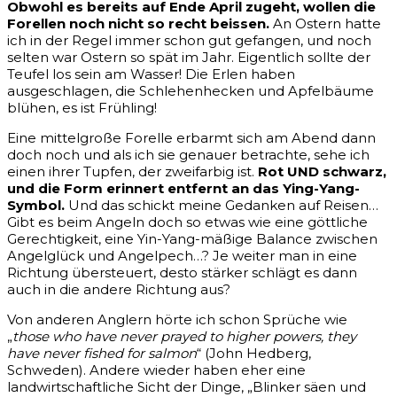
Obwohl es bereits auf Ende April zugeht, wollen die
Forellen noch nicht so recht beissen.
An Ostern hatte
ich in der Regel immer schon gut gefangen, und noch
selten war Ostern so spät im Jahr. Eigentlich sollte der
Teufel los sein am Wasser! Die Erlen haben
ausgeschlagen, die Schlehenhecken und Apfelbäume
blühen, es ist Frühling!
Eine mittelgroße Forelle erbarmt sich am Abend dann
doch noch und als ich sie genauer betrachte, sehe ich
einen ihrer Tupfen, der zweifarbig ist.
Rot UND schwarz,
und die Form erinnert entfernt an das Ying-Yang-
Symbol.
Und das schickt meine Gedanken auf Reisen…
Gibt es beim Angeln doch so etwas wie eine göttliche
Gerechtigkeit, eine Yin-Yang-mäßige Balance zwischen
Angelglück und Angelpech…? Je weiter man in eine
Richtung übersteuert, desto stärker schlägt es dann
auch in die andere Richtung aus?
Von anderen Anglern hörte ich schon Sprüche wie
„
those who have never prayed to higher powers, they
have never fished for salmon
“ (John Hedberg,
Schweden). Andere wieder haben eher eine
landwirtschaftliche Sicht der Dinge, „Blinker säen und