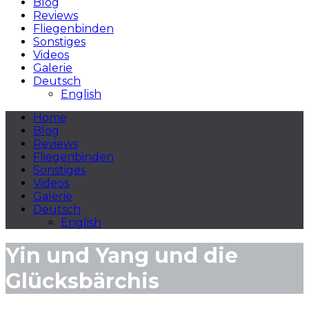
Blog
Reviews
Fliegenbinden
Sonstiges
Videos
Galerie
Deutsch
English
Home
Blog
Reviews
Fliegenbinden
Sonstiges
Videos
Galerie
Deutsch
English
Yin und Yang und die
Glücksbärchis