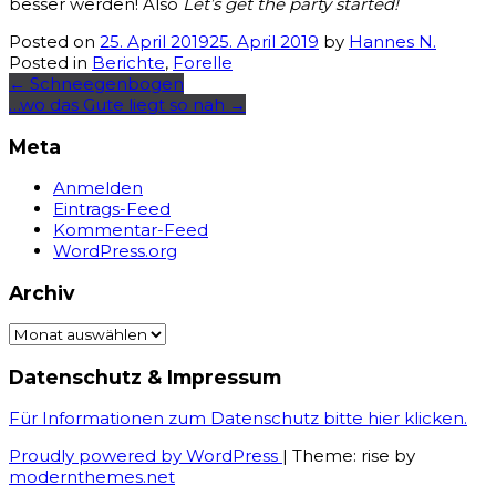
besser werden! Also
Let’s get the party started!
Posted on
25. April 2019
25. April 2019
by
Hannes N.
Posted in
Berichte
,
Forelle
Post
←
Schneegenbogen
…wo das Gute liegt so nah
→
navigation
Meta
Anmelden
Eintrags-Feed
Kommentar-Feed
WordPress.org
Archiv
Archiv
Datenschutz & Impressum
Für Informationen zum Datenschutz bitte hier klicken.
Proudly powered by WordPress
|
Theme: rise by
modernthemes.net