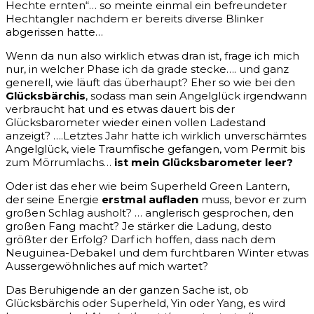
Hechte ernten“… so meinte einmal ein befreundeter
Hechtangler nachdem er bereits diverse Blinker
abgerissen hatte…
Wenn da nun also wirklich etwas dran ist, frage ich mich
nur, in welcher Phase ich da grade stecke…. und ganz
generell, wie läuft das überhaupt? Eher so wie bei den
Glücksbärchis
, sodass man sein Angelglück irgendwann
verbraucht hat und es etwas dauert bis der
Glücksbarometer wieder einen vollen Ladestand
anzeigt? ….Letztes Jahr hatte ich wirklich unverschämtes
Angelglück, viele Traumfische gefangen, vom Permit bis
zum Mörrumlachs…
ist mein Glücksbarometer leer?
Oder ist das eher wie beim Superheld Green Lantern,
der seine Energie
erstmal aufladen
muss, bevor er zum
großen Schlag ausholt? … anglerisch gesprochen, den
großen Fang macht? Je stärker die Ladung, desto
größter der Erfolg? Darf ich hoffen, dass nach dem
Neuguinea-Debakel und dem furchtbaren Winter etwas
Aussergewöhnliches auf mich wartet?
Das Beruhigende an der ganzen Sache ist, ob
Glücksbärchis oder Superheld, Yin oder Yang, es wird