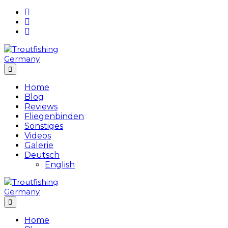
Skip
to
content
Home
Blog
Reviews
Fliegenbinden
Sonstiges
Videos
Galerie
Deutsch
English
Home