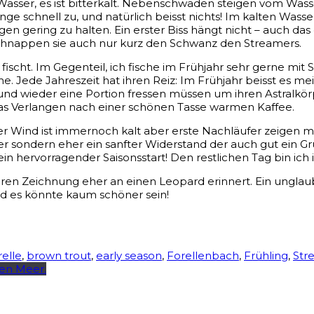
sser, es ist bitterkalt. Nebenschwaden steigen vom Wasser 
ge schnell zu, und natürlich beisst nichts! Im kalten Wass
 gering zu halten. Ein erster Biss hängt nicht – auch das
schnappen sie auch nur kurz den Schwanz den Streamers.
ege fischt. Im Gegenteil, ich fische im Frühjahr sehr gern
. Jede Jahreszeit hat ihren Reiz: Im Frühjahr beisst es me
und wieder eine Portion fressen müssen um ihren Astralkörp
as Verlangen nach einer schönen Tasse warmen Kaffee.
r Wind ist immernoch kalt aber erste Nachläufer zeigen mir
r sondern eher ein sanfter Widerstand der auch gut ein Gru
in hervorragender Saisonsstart! Den restlichen Tag bin ich 
en Zeichnung eher an einen Leopard erinnert. Ein unglau
d es könnte kaum schöner sein!
elle
,
brown trout
,
early season
,
Forellenbach
,
Frühling
,
Str
ten Meer.