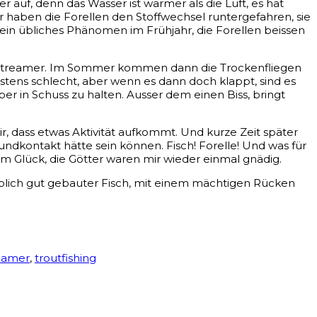
auf, denn das Wasser ist wärmer als die Luft, es hat
er haben die Forellen den Stoffwechsel runtergefahren, sie
 ein übliches Phänomen im Frühjahr, die Forellen beissen
e mit Streamer. Im Sommer kommen dann die Trockenfliegen
istens schlecht, aber wenn es dann doch klappt, sind es
er in Schuss zu halten. Ausser dem einen Biss, bringt
, dass etwas Aktivität aufkommt. Und kurze Zeit später
ndkontakt hätte sein können. Fisch! Forelle! Und was für
im Glück, die Götter waren mir wieder einmal gnädig.
blich gut gebauter Fisch, mit einem mächtigen Rücken
eamer
,
troutfishing