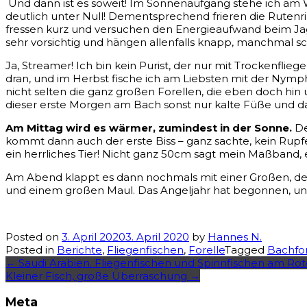
Und dann ist es soweit! Im Sonnenaufgang stehe ich am Wa
deutlich unter Null! Dementsprechend frieren die Rutenrin
fressen kurz und versuchen den Energieaufwand beim Jagen
sehr vorsichtig und hängen allenfalls knapp, manchmal 
Ja, Streamer! Ich bin kein Purist, der nur mit Trockenfli
dran, und im Herbst fische ich am Liebsten mit der Nymphe
nicht selten die ganz großen Forellen, die eben doch hin 
dieser erste Morgen am Bach sonst nur kalte Füße und d
Am Mittag wird es wärmer, zumindest in der Sonne.
De
kommt dann auch der erste Biss – ganz sachte, kein Rupfe
ein herrliches Tier! Nicht ganz 50cm sagt mein Maßband, e
Am Abend klappt es dann nochmals mit einer Großen, der
und einem großen Maul. Das Angeljahr hat begonnen, un
Posted on
3. April 2020
3. April 2020
by
Hannes N.
Posted in
Berichte
,
Fliegenfischen
,
Forelle
Tagged
Bachfor
Post
←
Saudi Arabien. Fliegenfischen und Spinnfischen am Ro
Kleiner Fisch, große Überraschung
→
navigation
Meta