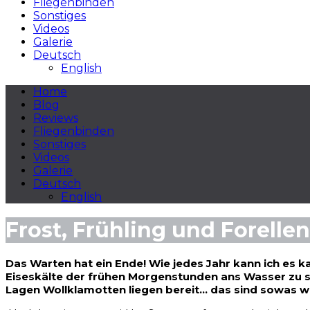
Fliegenbinden
Sonstiges
Videos
Galerie
Deutsch
English
Home
Blog
Reviews
Fliegenbinden
Sonstiges
Videos
Galerie
Deutsch
English
Frost, Frühling und Forellen
Das Warten hat ein Ende! Wie jedes Jahr kann ich es ka
Eiseskälte der frühen Morgenstunden ans Wasser zu st
Lagen Wollklamotten liegen bereit… das sind sowas wi