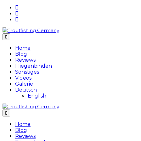
Skip
to
content
Home
Blog
Reviews
Fliegenbinden
Sonstiges
Videos
Galerie
Deutsch
English
Home
Blog
Reviews