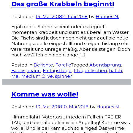
Das große Krabbeln beginnt!
Posted on
14. Mai 2018
2. Juni 2018
by
Hannes N.
Egal ob die Sonne scheint oder es regnet:
momentan krabbelt und surrt es überall am Wasser.
Die Fische sind jedoch noch nicht ganz auf die neue
Nahrungsquelle eingestellt und steigen bislang sehr
vereinzelt und unregelmäßig. Aber sie steigen! Doch
nach was? Ich bin noch lange […]
Posted in
Berichte
,
Forelle
Tagged
Abendsprung
,
Baetis
,
braun
,
Eintagsfliege
,
Fliegenfischen
,
hatch
,
Mai
,
Medium Olive
,
spinner
Komme was wolle!
Posted on
10. Mai 2018
10. Mai 2018
by
Hannes N.
Himmelfahrt, Vatertag… in jedem Fall ein FREIER
TAG, und deshalb definitiv ein Angeltag! Komme was
wolle! Und leider kam auch so einiges! Das warme