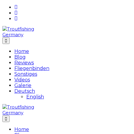
Skip
to
content
Home
Blog
Reviews
Fliegenbinden
Sonstiges
Videos
Galerie
Deutsch
English
Home