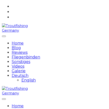
Skip
to
content
Home
Blog
Reviews
Fliegenbinden
Sonstiges
Videos
Galerie
Deutsch
English
Home