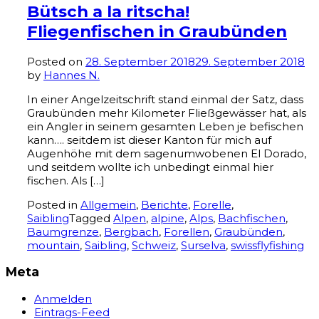
Bütsch a la ritscha!
Fliegenfischen in Graubünden
Posted on
28. September 2018
29. September 2018
by
Hannes N.
In einer Angelzeitschrift stand einmal der Satz, dass
Graubünden mehr Kilometer Fließgewässer hat, als
ein Angler in seinem gesamten Leben je befischen
kann…. seitdem ist dieser Kanton für mich auf
Augenhöhe mit dem sagenumwobenen El Dorado,
und seitdem wollte ich unbedingt einmal hier
fischen. Als […]
Posted in
Allgemein
,
Berichte
,
Forelle
,
Saibling
Tagged
Alpen
,
alpine
,
Alps
,
Bachfischen
,
Baumgrenze
,
Bergbach
,
Forellen
,
Graubünden
,
mountain
,
Saibling
,
Schweiz
,
Surselva
,
swissflyfishing
Meta
Anmelden
Eintrags-Feed