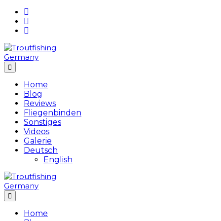
Skip
to
content
Home
Blog
Reviews
Fliegenbinden
Sonstiges
Videos
Galerie
Deutsch
English
Home