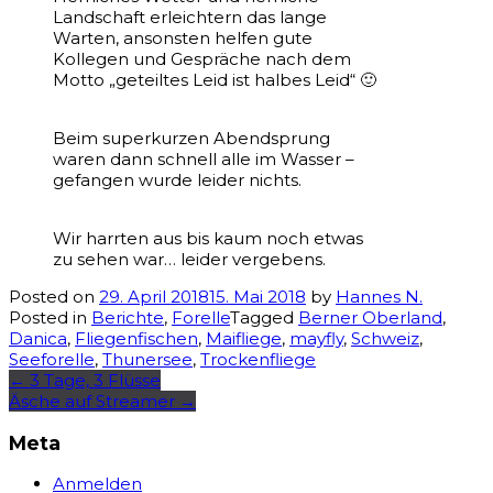
Landschaft erleichtern das lange
Warten, ansonsten helfen gute
Kollegen und Gespräche nach dem
Motto „geteiltes Leid ist halbes Leid“ 🙂
Beim superkurzen Abendsprung
waren dann schnell alle im Wasser –
gefangen wurde leider nichts.
Wir harrten aus bis kaum noch etwas
zu sehen war… leider vergebens.
Posted on
29. April 2018
15. Mai 2018
by
Hannes N.
Posted in
Berichte
,
Forelle
Tagged
Berner Oberland
,
Danica
,
Fliegenfischen
,
Maifliege
,
mayfly
,
Schweiz
,
Seeforelle
,
Thunersee
,
Trockenfliege
Post
←
3 Tage, 3 Flüsse
Äsche auf Streamer
→
navigation
Meta
Anmelden