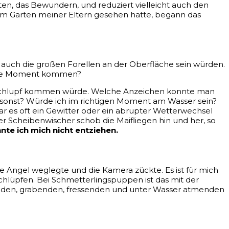
en, das Bewundern, und reduziert vielleicht auch den
h im Garten meiner Eltern gesehen hatte, begann das
bis auch die großen Forellen an der Oberfläche sein würden.
große Moment kommen?
ße Schlupf kommen würde. Welche Anzeichen konnte man
s sonst? Würde ich im richtigen Moment am Wasser sein?
war es oft ein Gewitter oder ein abrupter Wetterwechsel
r Scheibenwischer schob die Maifliegen hin und her, so
nte ich mich nicht entziehen.
die Angel weglegte und die Kamera zückte
.
Es ist für mich
lüpfen. Bei Schmetterlingspuppen ist das mit der
nden, grabenden, fressenden und unter Wasser atmenden