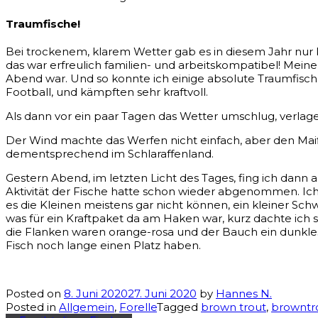
Traumfische!
Bei trockenem, klarem Wetter gab es in diesem Jahr nur k
das war erfreulich familien- und arbeitskompatibel! Mei
Abend war. Und so konnte ich einige absolute Traumfisch
Football, und kämpften sehr kraftvoll.
Als dann vor ein paar Tagen das Wetter umschlug, verlage
Der Wind machte das Werfen nicht einfach, aber den Mai
dementsprechend im Schlaraffenland.
Gestern Abend, im letzten Licht des Tages, fing ich dann 
Aktivität der Fische hatte schon wieder abgenommen. Ich
es die Kleinen meistens gar nicht können, ein kleiner Sch
was für ein Kraftpaket da am Haken war, kurz dachte ich 
die Flanken waren orange-rosa und der Bauch ein dunkles 
Fisch noch lange einen Platz haben.
Posted on
8. Juni 2020
27. Juni 2020
by
Hannes N.
Posted in
Allgemein
,
Forelle
Tagged
brown trout
,
browntr