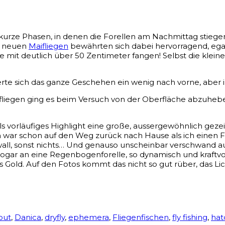
urze Phasen, in denen die Forellen am Nachmittag stiegen,
ne neuen
Maifliegen
bewährten sich dabei hervorragend, egal
e mit deutlich über 50 Zentimeter fangen!
Selbst die klei
rte sich das ganze Geschehen ein wenig nach vorne, aber i
fliegen ging es beim Versuch von der Oberfläche abzuhebe
als vorläufiges Highlight eine große, aussergewöhnlich geze
 war schon auf den Weg zurück nach Hause als ich einen Fi
wall, sonst nichts… Und genauso unscheinbar verschwand auc
sogar an eine Regenbogenforelle, so dynamisch und kraftvo
Gold. Auf den Fotos kommt das nicht so gut rüber, das Lic
out
,
Danica
,
dryfly
,
ephemera
,
Fliegenfischen
,
fly fishing
,
hat