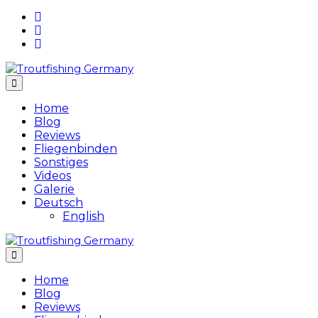
Skip
to
content
Home
Blog
Reviews
Fliegenbinden
Sonstiges
Videos
Galerie
Deutsch
English
Home
Blog
Reviews