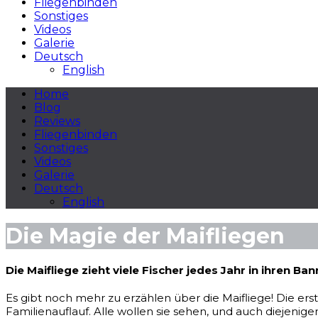
Fliegenbinden
Sonstiges
Videos
Galerie
Deutsch
English
Home
Blog
Reviews
Fliegenbinden
Sonstiges
Videos
Galerie
Deutsch
English
Die Magie der Maifliegen
Die Maifliege zieht viele Fischer jedes Jahr in ihren Ba
Es gibt noch mehr zu erzählen über die Maifliege!
Die ers
Familienauflauf. Alle wollen sie sehen, und auch diejenige