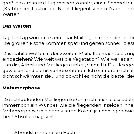
groß, dass man im Flug meinen könnte, einen Schmetterlin
„Krabbeltier-Faktor“ bei Nicht-Fliegenfischern. Nachdem 
Warten.
Das Warten
Tag für Tag wurden es ein paar Maifliegen mehr, die Fische
Die großen Fische kommen spät und gehen schnell, dies
Das stabile Wetter in der zweiten Maihälfte machte es 
einbeziehen? Wie weit war die Vegetation? Wie war es an
Familie, Arbeit und Maifliegen unter „einen Hut“ zu krieg
gewesen, und damit vorhersehbarer. Ich erinnere mich an 
dicht schwärmten sie… und obwohl es nicht die beste Idee
Metamorphose
Die schlüpfenden Maifliegen ließen mich auch dieses Jah
immernoch ein Wunder, wie die fliegenden Insekten inne
Metamorphose in einem starren Kokon ja noch irgendwi
Tier? Absolut magisch!
Abendstimmung am Bach