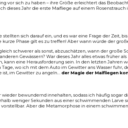
g vor sich zu haben – ihre Größe erleichtert das Beobacht
ich dieses Jahr die erste Maifliege auf einem Rosenstrauc
 stellten sich darauf ein, und es war eine Frage der Zeit, 
e kurze Phase gilt es zu treffen! Aber wann würde der 
ungleich schwerer als sonst, abzuschätzen, wann der gro
 anderen Gewässern? War dieses Jahr alles etwas früher al
en, kann eine Herausforderung sein. In den letzten Jahren 
Tage, wo ich mit dem Auto im Gewitter ans Wasser fuhr, de
 ist, im Gewitter zu angeln…
der Magie der Maifliegen kon
r wieder bewundernd innehalten, sodass ich häufig sogar 
rhalb weniger Sekunden aus einer schwimmenden Larve sch
e vorstellbar. Aber die Metamorphose in einem schwimme