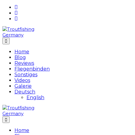
Skip
to
content
Home
Blog
Reviews
Fliegenbinden
Sonstiges
Videos
Galerie
Deutsch
English
Home