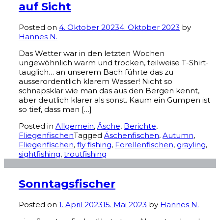
auf Sicht
Posted on
4. Oktober 2023
4. Oktober 2023
by
Hannes N.
Das Wetter war in den letzten Wochen
ungewöhnlich warm und trocken, teilweise T-Shirt-
tauglich… an unserem Bach führte das zu
ausserordentlich klarem Wasser! Nicht so
schnapsklar wie man das aus den Bergen kennt,
aber deutlich klarer als sonst. Kaum ein Gumpen ist
so tief, dass man […]
Posted in
Allgemein
,
Äsche
,
Berichte
,
Fliegenfischen
Tagged
Äschenfischen
,
Autumn
,
Fliegenfischen
,
fly fishing
,
Forellenfischen
,
grayling
,
sightfishing
,
troutfishing
Sonntagsfischer
Posted on
1. April 2023
15. Mai 2023
by
Hannes N.