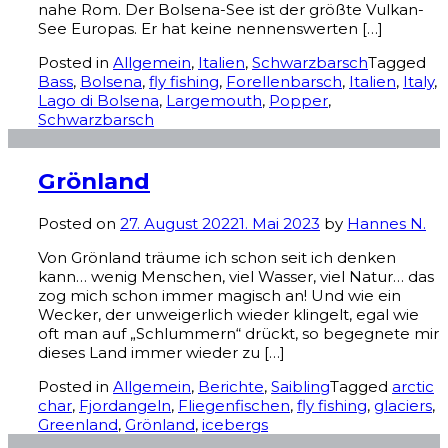
nahe Rom. Der Bolsena-See ist der größte Vulkan-
See Europas. Er hat keine nennenswerten […]
Posted in
Allgemein
,
Italien
,
Schwarzbarsch
Tagged
Bass
,
Bolsena
,
fly fishing
,
Forellenbarsch
,
Italien
,
Italy
,
Lago di Bolsena
,
Largemouth
,
Popper
,
Schwarzbarsch
Grönland
Posted on
27. August 2022
1. Mai 2023
by
Hannes N.
Von Grönland träume ich schon seit ich denken
kann… wenig Menschen, viel Wasser, viel Natur… das
zog mich schon immer magisch an! Und wie ein
Wecker, der unweigerlich wieder klingelt, egal wie
oft man auf „Schlummern“ drückt, so begegnete mir
dieses Land immer wieder zu […]
Posted in
Allgemein
,
Berichte
,
Saibling
Tagged
arctic
char
,
Fjordangeln
,
Fliegenfischen
,
fly fishing
,
glaciers
,
Greenland
,
Grönland
,
icebergs