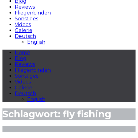
Blog
Reviews
Fliegenbinden
Sonstiges
Videos
Galerie
Deutsch
English
Home
Blog
Reviews
Fliegenbinden
Sonstiges
Videos
Galerie
Deutsch
English
Schlagwort:
fly fishing