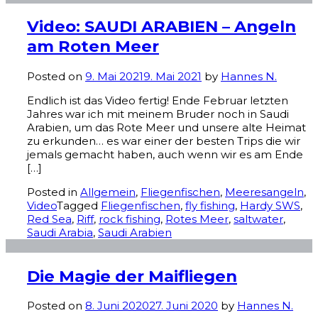
Video: SAUDI ARABIEN – Angeln
am Roten Meer
Posted on
9. Mai 2021
9. Mai 2021
by
Hannes N.
Endlich ist das Video fertig! Ende Februar letzten
Jahres war ich mit meinem Bruder noch in Saudi
Arabien, um das Rote Meer und unsere alte Heimat
zu erkunden… es war einer der besten Trips die wir
jemals gemacht haben, auch wenn wir es am Ende
[…]
Posted in
Allgemein
,
Fliegenfischen
,
Meeresangeln
,
Video
Tagged
Fliegenfischen
,
fly fishing
,
Hardy SWS
,
Red Sea
,
Riff
,
rock fishing
,
Rotes Meer
,
saltwater
,
Saudi Arabia
,
Saudi Arabien
Die Magie der Maifliegen
Posted on
8. Juni 2020
27. Juni 2020
by
Hannes N.