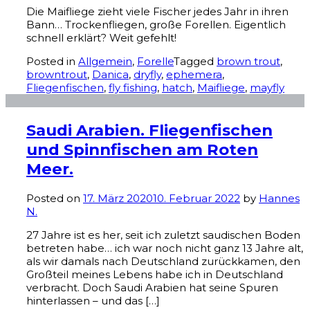
Die Maifliege zieht viele Fischer jedes Jahr in ihren
Bann… Trockenfliegen, große Forellen. Eigentlich
schnell erklärt? Weit gefehlt!
Posted in
Allgemein
,
Forelle
Tagged
brown trout
,
browntrout
,
Danica
,
dryfly
,
ephemera
,
Fliegenfischen
,
fly fishing
,
hatch
,
Maifliege
,
mayfly
Saudi Arabien. Fliegenfischen
und Spinnfischen am Roten
Meer.
Posted on
17. März 2020
10. Februar 2022
by
Hannes
N.
27 Jahre ist es her, seit ich zuletzt saudischen Boden
betreten habe… ich war noch nicht ganz 13 Jahre alt,
als wir damals nach Deutschland zurückkamen, den
Großteil meines Lebens habe ich in Deutschland
verbracht. Doch Saudi Arabien hat seine Spuren
hinterlassen – und das […]