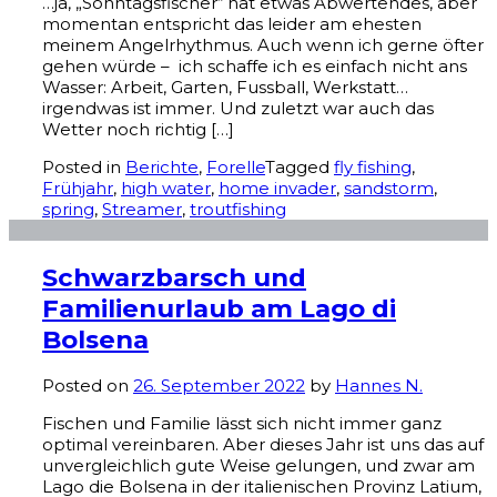
…ja, „Sonntagsfischer“ hat etwas Abwertendes, aber
momentan entspricht das leider am ehesten
meinem Angelrhythmus. Auch wenn ich gerne öfter
gehen würde – ich schaffe ich es einfach nicht ans
Wasser: Arbeit, Garten, Fussball, Werkstatt…
irgendwas ist immer. Und zuletzt war auch das
Wetter noch richtig […]
Posted in
Berichte
,
Forelle
Tagged
fly fishing
,
Frühjahr
,
high water
,
home invader
,
sandstorm
,
spring
,
Streamer
,
troutfishing
Schwarzbarsch und
Familienurlaub am Lago di
Bolsena
Posted on
26. September 2022
by
Hannes N.
Fischen und Familie lässt sich nicht immer ganz
optimal vereinbaren. Aber dieses Jahr ist uns das auf
unvergleichlich gute Weise gelungen, und zwar am
Lago die Bolsena in der italienischen Provinz Latium,