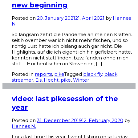
new beginning
Posted on
20. January 2021
21. April 2021
by
Hannes
N.
So langsam zehrt die Pandemie an meinen Kräften…
seit November war ich nicht mehr fischen, und so
richtig Lust hatte ich bislang auch gar nicht. Die
Highlights, auf die ich eigentlich hin gefiebert hatte,
konnten nicht stattfinden, bzw. fanden ohne mich
statt… Huchenfischen in Slowenien, […]
Posted in
reports
,
pike
Tagged
black fly
,
black
streamer
,
Eis
,
Hecht
,
pike
,
Winter
video: last pikesession of the
year
Posted on
31. December 2019
12. February 2020
by
Hannes N.
For a last time this year, I went fishing on saturday…