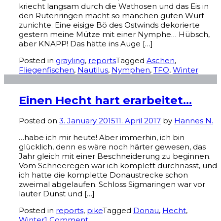
kriecht langsam durch die Wathosen und das Eis in
den Rutenringen macht so manchen guten Wurf
zunichte. Eine eisige Bö des Ostwinds dekorierte
gestern meine Mütze mit einer Nymphe… Hübsch,
aber KNAPP! Das hätte ins Auge […]
Posted in
grayling
,
reports
Tagged
Äschen
,
Fliegenfischen
,
Nautilus
,
Nymphen
,
TFO
,
Winter
Einen Hecht hart erarbeitet…
Posted on
3. January 2015
11. April 2017
by
Hannes N.
…habe ich mir heute! Aber immerhin, ich bin
glücklich, denn es wäre noch härter gewesen, das
Jahr gleich mit einer Beschneiderung zu beginnen.
Vom Schneeregen war ich komplett durchnässt, und
ich hatte die komplette Donaustrecke schon
zweimal abgelaufen. Schloss Sigmaringen war vor
lauter Dunst und […]
Posted in
reports
,
pike
Tagged
Donau
,
Hecht
,
Winter
1 Comment