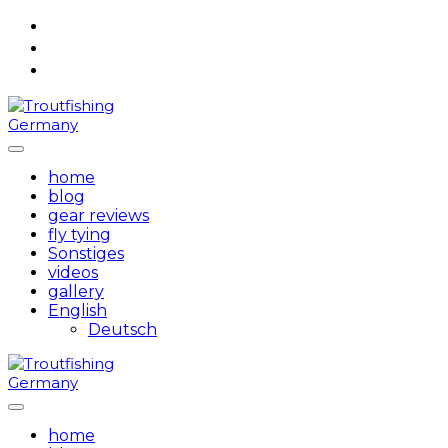
Skip
to
content
home
blog
gear reviews
fly tying
Sonstiges
videos
gallery
English
Deutsch
home