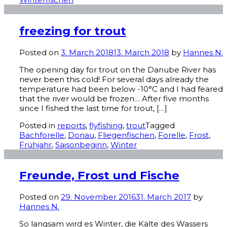
freezing for trout
Posted on
3. March 2018
13. March 2018
by
Hannes N.
The opening day for trout on the Danube River has
never been this cold! For several days already the
temperature had been below -10°C and I had feared
that the river would be frozen… After five months
since I fished the last time for trout, […]
Posted in
reports
,
flyfishing
,
trout
Tagged
Bachforelle
,
Donau
,
Fliegenfischen
,
Forelle
,
Frost
,
Frühjahr
,
Saisonbeginn
,
Winter
Freunde, Frost und Fische
Posted on
29. November 2016
31. March 2017
by
Hannes N.
So langsam wird es Winter, die Kälte des Wassers