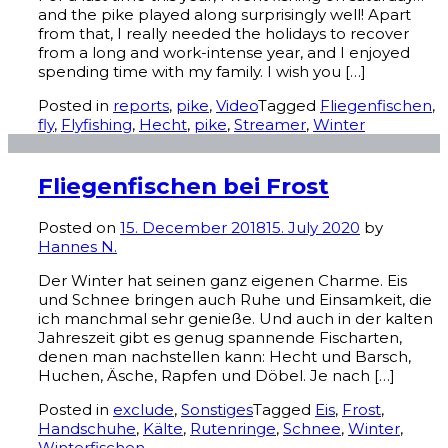
and the pike played along surprisingly well! Apart
from that, I really needed the holidays to recover
from a long and work-intense year, and I enjoyed
spending time with my family. I wish you […]
Posted in
reports
,
pike
,
Video
Tagged
Fliegenfischen
,
fly
,
Flyfishing
,
Hecht
,
pike
,
Streamer
,
Winter
Fliegenfischen bei Frost
Posted on
15. December 2018
15. July 2020
by
Hannes N.
Der Winter hat seinen ganz eigenen Charme. Eis
und Schnee bringen auch Ruhe und Einsamkeit, die
ich manchmal sehr genieße. Und auch in der kalten
Jahreszeit gibt es genug spannende Fischarten,
denen man nachstellen kann: Hecht und Barsch,
Huchen, Äsche, Rapfen und Döbel. Je nach […]
Posted in
exclude
,
Sonstiges
Tagged
Eis
,
Frost
,
Handschuhe
,
Kälte
,
Rutenringe
,
Schnee
,
Winter
,
Winterfischen