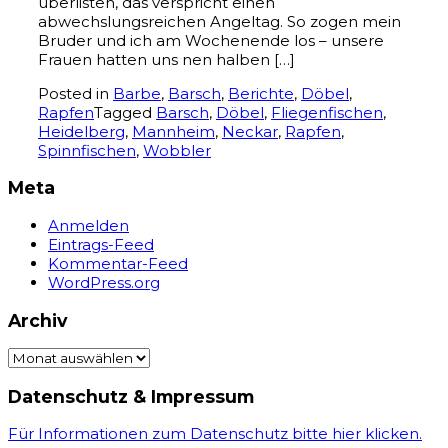
überlisten, das verspricht einen
abwechslungsreichen Angeltag. So zogen mein
Bruder und ich am Wochenende los – unsere
Frauen hatten uns nen halben […]
Posted in
Barbe
,
Barsch
,
Berichte
,
Döbel
,
Rapfen
Tagged
Barsch
,
Döbel
,
Fliegenfischen
,
Heidelberg
,
Mannheim
,
Neckar
,
Rapfen
,
Spinnfischen
,
Wobbler
Meta
Anmelden
Eintrags-Feed
Kommentar-Feed
WordPress.org
Archiv
Archiv
Datenschutz & Impressum
Für Informationen zum Datenschutz bitte hier klicken.