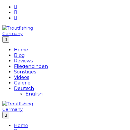
Skip
to
content
Home
Blog
Reviews
Fliegenbinden
Sonstiges
Videos
Galerie
Deutsch
English
Home