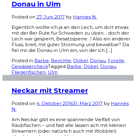
Donau in Ulm
Posted on
27. Juni 2017
by
Hannes N.
Eigentlich wollte ich ja an den Lech, um dort etwas
mit der 8er Rute für Schweden zu üben… doch der
Lech war gesperrt, Besatzsperre…! Also ein anderer
Fluss, breit, mit guter Strömung und bewatbar? Da
fiel mir die Donau in Ulm ein, von der ich […]
Posted in
Barbe
,
Berichte
,
Döbel
,
Donau
,
Forelle
,
Gewässercheck
Tagged
Barbe
,
Döbel
,
Donau
,
Fliegenfischen
,
Ulm
Neckar mit Streamer
Posted on
4. Oktober 2016
31. März 2017
by
Hannes
N.
Am Neckar gibt es eine spannende Vielfalt von
Raubfischen – und fast alle lassen sich mit kleinen
Streamern (oder natürlich auch mit Wobbler)