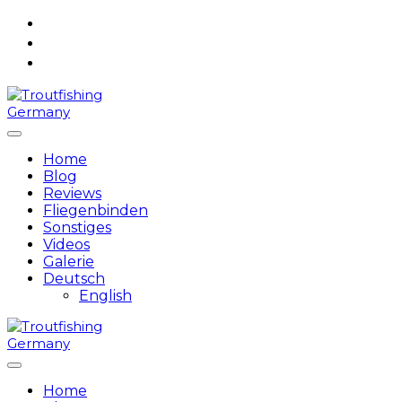
Skip
to
content
Home
Blog
Reviews
Fliegenbinden
Sonstiges
Videos
Galerie
Deutsch
English
Home