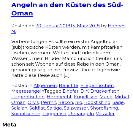
Angeln an den Küsten des Süd-
Oman
Posted on
30. Januar 2018
13. März 2018
by
Hannes
N.
Vorbereitungen Es sollte ein erster Angeltrip an
(sub)tropische Küsten werden, mit kampfstarken
Fischen, warmem Wetter und türkisblauem
Wasser… mein Bruder Marco und ich freuten uns
schon seit Wochen auf diese Reise in den Oman,
genauer gesagt in die Provinz Dhofar. Irgendwie
hatte diese Reise auch […]
Posted in
Allgemein
,
Berichte
,
Fliegenfischen
,
Meeresangeln
Tagged
Dhofar
,
DIY
,
Drückerfisch
,
Fliegenfischen
,
Hornhecht
,
Kugelfisch
,
Marlo
,
Mirbat
,
Oman
,
Orvis
,
Permit
,
Recon
,
Rio
,
Rockfishing
,
Sage
,
Salalah
,
Saltflat
,
Saltiga
,
Salzwasser
,
Shorefishing
,
Spinnfischen
,
Triggerfish
,
Uferangeln
,
Vosseler
Meta