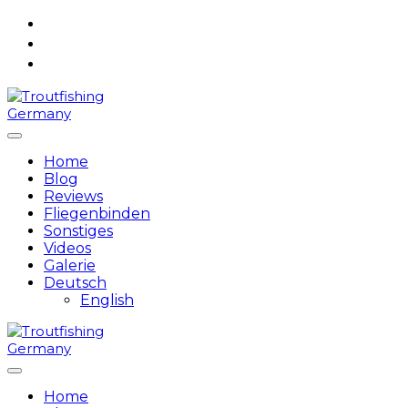
Skip
to
content
Home
Blog
Reviews
Fliegenbinden
Sonstiges
Videos
Galerie
Deutsch
English
Home