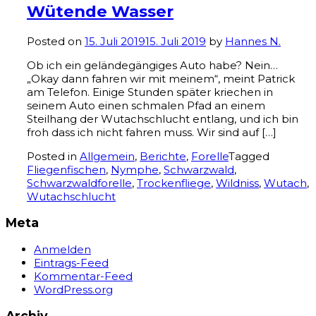
Wütende Wasser
Posted on
15. Juli 2019
15. Juli 2019
by
Hannes N.
Ob ich ein geländegängiges Auto habe? Nein…
„Okay dann fahren wir mit meinem“, meint Patrick
am Telefon. Einige Stunden später kriechen in
seinem Auto einen schmalen Pfad an einem
Steilhang der Wutachschlucht entlang, und ich bin
froh dass ich nicht fahren muss. Wir sind auf […]
Posted in
Allgemein
,
Berichte
,
Forelle
Tagged
Fliegenfischen
,
Nymphe
,
Schwarzwald
,
Schwarzwaldforelle
,
Trockenfliege
,
Wildniss
,
Wutach
,
Wutachschlucht
Meta
Anmelden
Eintrags-Feed
Kommentar-Feed
WordPress.org
Archiv