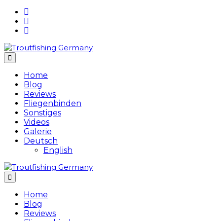
Skip
to
content
Home
Blog
Reviews
Fliegenbinden
Sonstiges
Videos
Galerie
Deutsch
English
Home
Blog
Reviews