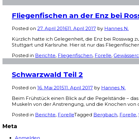
Fliegenfischen an der Enz bei Ro
Posted on
27. April 2016
11. April 2017
by
Hannes N.
Kürzlich hatte ich Gelegenheit, die Enz bei Rosswag z
Stuttgart und Karlsruhe. Hier ist nur das Fliegenfisch
Posted in
Berichte
,
Fliegenfischen
,
Forelle
,
Gewässer
Schwarzwald Teil 2
Posted on
16. Mai 2015
11. April 2017
by
Hannes N.
Beim Frühstück einen Blick auf die Pegelstände – das
Muskeln von der Anstrengung, und die Knochen von d
Posted in
Berichte
,
Forelle
Tagged
Bergbach
,
Forelle
,
Meta
Anmelden