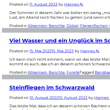
Posted on
11. August 2023
by
Hannes N.
Der Sommer in diesem Jahr war bisher ein wenig „müd
Lust, am Abend noch fischen zu gehen (und wenn ich
Posted in
Allgemein
,
Berichte
,
Döbel
,
Fliegenfischen
,
Viel Wasser und ein Unglück im 
Posted on
15. Mai 2023
15. Mai 2023
by
Hannes N.
Ich kann mich nicht erinnern, wann wir das letzte Mal
kommt es auch, das ich an diesem schönen Schwarzwa
Posted in
Allgemein
,
Berichte
,
Forelle
Tagged
Bergba
Steinfliegen im Schwarzwald
Posted on
10. August 2022
10. August 2022
by
Hannes 
Das letzte Mal, dass ich an diesem schönen Bächlein i