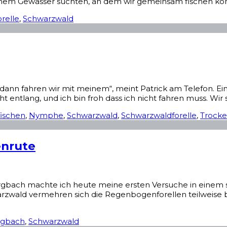
nem Gewässer suchten, an dem wir gemeinsam fischen kon
relle
,
Schwarzwald
ann fahren wir mit meinem“, meint Patrick am Telefon. Ei
ntlang, und ich bin froh dass ich nicht fahren muss. Wir s
fischen
,
Nymphe
,
Schwarzwald
,
Schwarzwaldforelle
,
Trocke
enrute
rgbach machte ich heute meine ersten Versuche in einem 
wald vermehren sich die Regenbogenforellen teilweise bere
rgbach
,
Schwarzwald