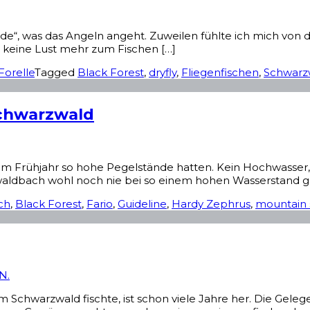
e“, was das Angeln angeht. Zuweilen fühlte ich mich von d
 keine Lust mehr zum Fischen […]
Forelle
Tagged
Black Forest
,
dryfly
,
Fliegenfischen
,
Schwarz
Schwarzwald
 im Frühjahr so hohe Pegelstände hatten. Kein Hochwasser, 
ldbach wohl noch nie bei so einem hohen Wasserstand ge
ch
,
Black Forest
,
Fario
,
Guideline
,
Hardy Zephrus
,
mountain
N.
m Schwarzwald fischte, ist schon viele Jahre her. Die Geleg