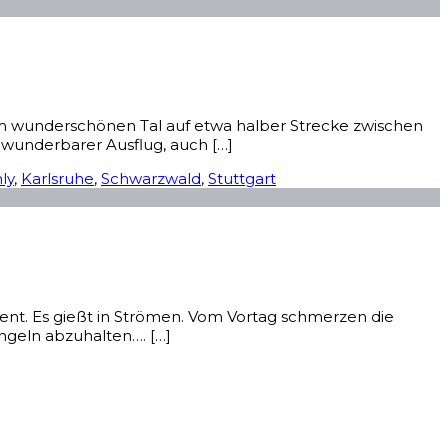
inem wunderschönen Tal auf etwa halber Strecke zwischen
in wunderbarer Ausflug, auch […]
nly
,
Karlsruhe
,
Schwarzwald
,
Stuttgart
nent. Es gießt in Strömen. Vom Vortag schmerzen die
ngeln abzuhalten…. […]