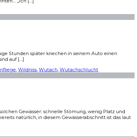
nten… „Ich […]
nige Stunden später kriechen in seinem Auto einen
ind auf […]
nfliege
,
Wildniss
,
Wutach
,
Wutachschlucht
solchen Gewässer: schnelle Stömung, wenig Platz und
its natürlich, in diesem Gewässerabschnitt ist das laut