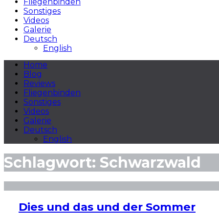
Fliegenbinden
Sonstiges
Videos
Galerie
Deutsch
English
Home
Blog
Reviews
Fliegenbinden
Sonstiges
Videos
Galerie
Deutsch
English
Schlagwort:
Schwarzwald
Dies und das und der Sommer