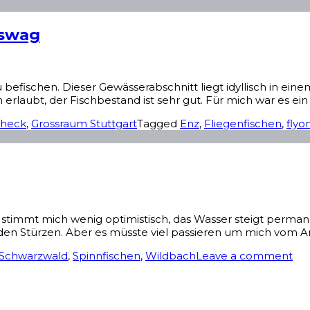
sswag
u befischen. Dieser Gewässerabschnitt liegt idyllisch in e
en erlaubt, der Fischbestand ist sehr gut. Für mich war es e
check
,
Grossraum Stuttgart
Tagged
Enz
,
Fliegenfischen
,
flyo
 stimmt mich wenig optimistisch, das Wasser steigt perma
en Stürzen. Aber es müsste viel passieren um mich vom A
Schwarzwald
,
Spinnfischen
,
Wildbach
Leave a comment