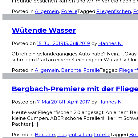
Freunde besuchen kamen und wir im Vorfeld nach ei
Posted in
Allgemein
,
Forelle
Tagged
Fliegenfischen
,
Fo
Wütende Wasser
Posted on
15. Juli 2019
15. Juli 2019
by
Hannes N.
Ob ich ein geländegängiges Auto habe? Nein… „Okay d
schmalen Pfad an einem Steilhang der Wutachschlucht e
Posted in
Allgemein
,
Berichte
,
Forelle
Tagged
Fliegen
Bergbach-Premiere mit der Flieg
Posted on
7. Mai 2016
11. April 2017
by
Hannes N.
Heute war Fliegenfischen 2.0 angesagt! An einem Be
kleine Gumpen. ABER schöne Forellen! Hier im Schwarz
Pächter […]
Posted in
Berichte
,
Fliegenfischen
,
Forelle
Tagged
Be