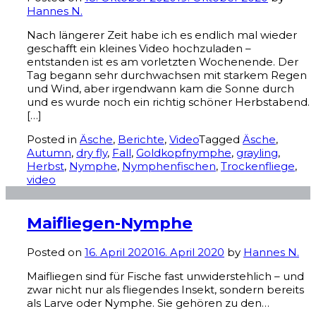
Hannes N.
Nach längerer Zeit habe ich es endlich mal wieder
geschafft ein kleines Video hochzuladen –
entstanden ist es am vorletzten Wochenende. Der
Tag begann sehr durchwachsen mit starkem Regen
und Wind, aber irgendwann kam die Sonne durch
und es wurde noch ein richtig schöner Herbstabend.
[…]
Posted in
Äsche
,
Berichte
,
Video
Tagged
Äsche
,
Autumn
,
dry fly
,
Fall
,
Goldkopfnymphe
,
grayling
,
Herbst
,
Nymphe
,
Nymphenfischen
,
Trockenfliege
,
video
Maifliegen-Nymphe
Posted on
16. April 2020
16. April 2020
by
Hannes N.
Maifliegen sind für Fische fast unwiderstehlich – und
zwar nicht nur als fliegendes Insekt, sondern bereits
als Larve oder Nymphe. Sie gehören zu den…