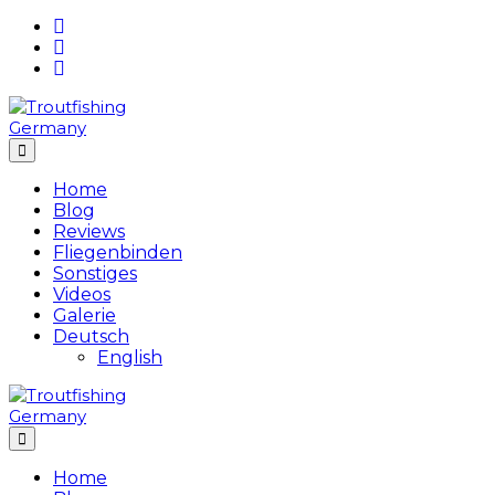
Skip
to
content
Home
Blog
Reviews
Fliegenbinden
Sonstiges
Videos
Galerie
Deutsch
English
Home