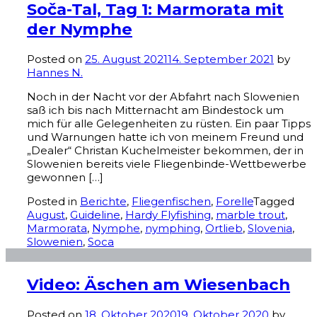
Soča-Tal, Tag 1: Marmorata mit
der Nymphe
Posted on
25. August 2021
14. September 2021
by
Hannes N.
Noch in der Nacht vor der Abfahrt nach Slowenien
saß ich bis nach Mitternacht am Bindestock um
mich für alle Gelegenheiten zu rüsten. Ein paar Tipps
und Warnungen hatte ich von meinem Freund und
„Dealer“ Christan Kuchelmeister bekommen, der in
Slowenien bereits viele Fliegenbinde-Wettbewerbe
gewonnen […]
Posted in
Berichte
,
Fliegenfischen
,
Forelle
Tagged
August
,
Guideline
,
Hardy Flyfishing
,
marble trout
,
Marmorata
,
Nymphe
,
nymphing
,
Ortlieb
,
Slovenia
,
Slowenien
,
Soca
Video: Äschen am Wiesenbach
Posted on
18. Oktober 2020
19. Oktober 2020
by