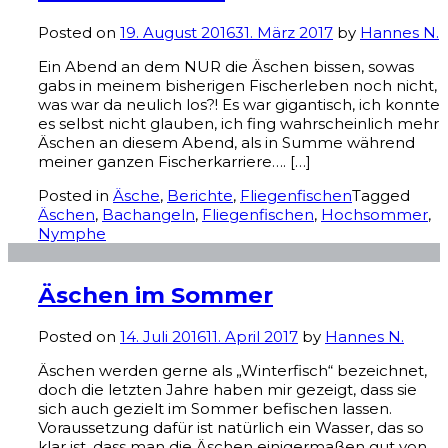
Posted on
19. August 2016
31. März 2017
by
Hannes N.
Ein Abend an dem NUR die Äschen bissen, sowas
gabs in meinem bisherigen Fischerleben noch nicht,
was war da neulich los?! Es war gigantisch, ich konnte
es selbst nicht glauben, ich fing wahrscheinlich mehr
Äschen an diesem Abend, als in Summe während
meiner ganzen Fischerkarriere…. […]
Posted in
Äsche
,
Berichte
,
Fliegenfischen
Tagged
Äschen
,
Bachangeln
,
Fliegenfischen
,
Hochsommer
,
Nymphe
Äschen im Sommer
Posted on
14. Juli 2016
11. April 2017
by
Hannes N.
Äschen werden gerne als „Winterfisch“ bezeichnet,
doch die letzten Jahre haben mir gezeigt, dass sie
sich auch gezielt im Sommer befischen lassen.
Voraussetzung dafür ist natürlich ein Wasser, das so
klar ist, dass man die Äschen einigermaßen gut von