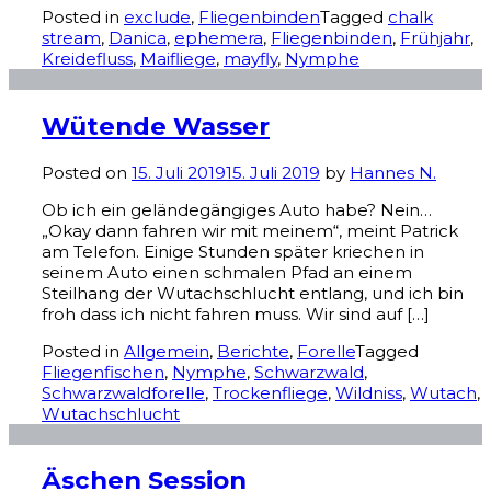
Posted in
exclude
,
Fliegenbinden
Tagged
chalk
stream
,
Danica
,
ephemera
,
Fliegenbinden
,
Frühjahr
,
Kreidefluss
,
Maifliege
,
mayfly
,
Nymphe
Wütende Wasser
Posted on
15. Juli 2019
15. Juli 2019
by
Hannes N.
Ob ich ein geländegängiges Auto habe? Nein…
„Okay dann fahren wir mit meinem“, meint Patrick
am Telefon. Einige Stunden später kriechen in
seinem Auto einen schmalen Pfad an einem
Steilhang der Wutachschlucht entlang, und ich bin
froh dass ich nicht fahren muss. Wir sind auf […]
Posted in
Allgemein
,
Berichte
,
Forelle
Tagged
Fliegenfischen
,
Nymphe
,
Schwarzwald
,
Schwarzwaldforelle
,
Trockenfliege
,
Wildniss
,
Wutach
,
Wutachschlucht
Äschen Session